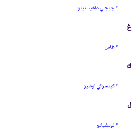
جيجي داغيستينو
غ
غاس
ك
كينسوكي اوشيو
ل
لوتشيانو