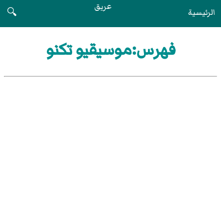
عريق
الرئيسية
🔍
فهرس:موسيقيو تكنو