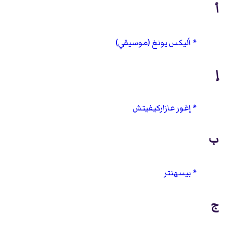
أ
أليكس يونغ (موسيقي)
إ
إغور عازاركيفيتش
ب
بيسهنتر
ج