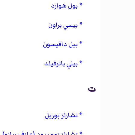
بول هوارد
بيسي براون
بيل دافيسون
بيلي باترفيلد
ت
تشارلز بوريل
تشارلز تومسون (عازف بيانو)