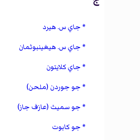
جاي س. هيرد
جاي س. هيغينبوثمان
جاي كلايتون
جو جوردن (ملحن)
جو سميث (عازف جاز)
جو كابوت