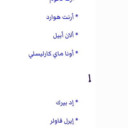
أرنت هوارد
ألان أبيل
أونا ماي كارليسلي
إ
إد بيرك
إيرل فاولر