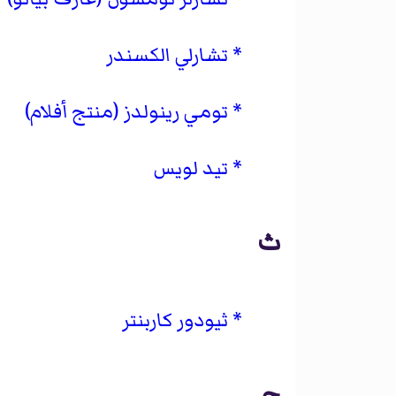
تشارلي الكسندر
تومي رينولدز (منتج أفلام)
تيد لويس
ث
ثيودور كاربنتر
ج