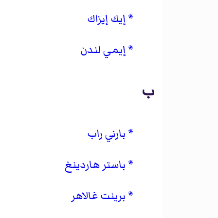
إيك إيزاك
إيمي لندن
ب
بارني راب
باستر هاردينغ
برينت غالاهر