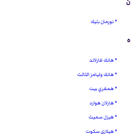
ن
نورمان بليك
ه
هانك غارلاند
هانك وليامز الثالث
همفري بيت
هارلان هوارد
هيزل سميث
هيلاري سكوت