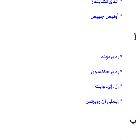
أندي تشايلدز
أوتيس جيبس
إ
إدي بوند
إدي جاكسون
إل. إي. وايت
إيملي آن روبرتس
ب