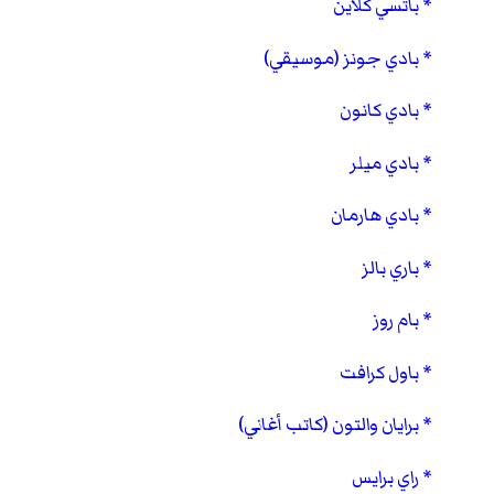
باتسي كلاين
بادي جونز (موسيقي)
بادي كانون
بادي ميلر
بادي هارمان
باري بالز
بام روز
باول كرافت
برايان والتون (كاتب أغاني)
راي برايس