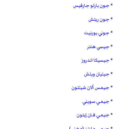
جون بارلو جارفيس
جون ريتش
جوني بورنيت
جيسي هنتر
جيسيكا اندروز
جيليان ويلش
جيمس ألان شيلتون
جيمي سويني
جيمي فـان إيتون
جيمي مارتن (مغني)