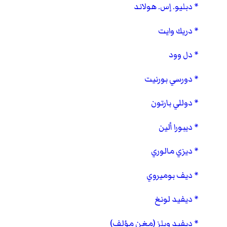
دبليو. إس. هولاند
دريك وايت
دل وود
دورسي بورنيت
دوللي بارتون
ديبورا ألين
ديزي مالوري
ديف بوميروي
ديفيد لونغ
ديفيد ويلز (مغن مؤلف)