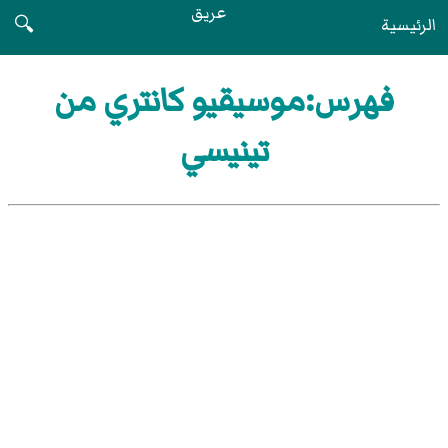
عريق
الرئيسية
🔍
فهرس:موسيقيو كانتري من
تينيسي