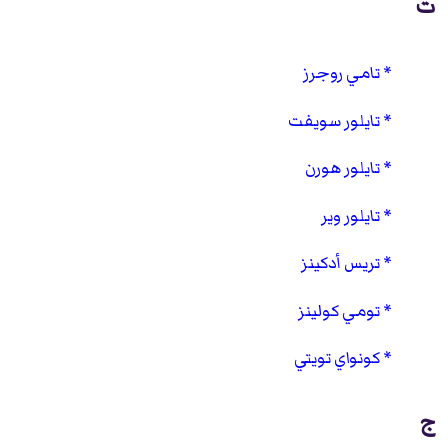
ت
تامي روجرز
تايلور سويفت
تايلور هورن
تايلور وير
تريس أدكينز
تومي كولينز
كونواي تويتي
ج