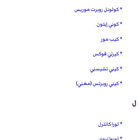
كولونل روبرت موريس
كوني إيتون
كيب مور
كيرلي فوكس
كيني تشيسني
كيني روبرتس (مغني)
ل
لورا كانترل
لوروا تروي