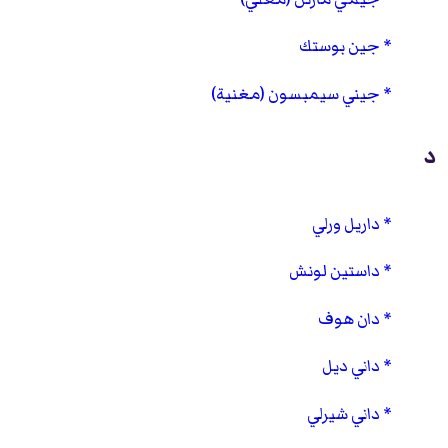
جين بوستك
جيني سيمبسون (مغنية)
د
داريل ورلي
داستين لونش
دان هوف
داني ديل
داني شيرلي