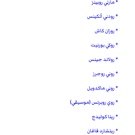
مارتي روبينز
رودني أتكينس
روزان كاش
روكي بورنيت
رولاند جينس
روني روجرز
روني ماكدويل
روي روبرتس (موسيقي)
ريتا كوليدج
ريتشارد فاغان