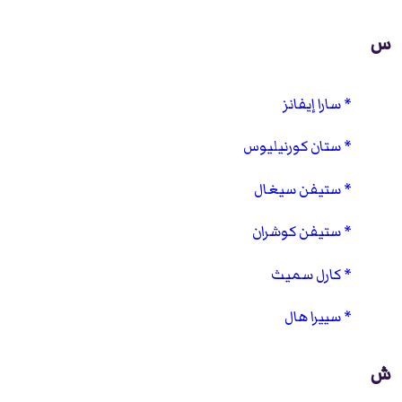
س
سارا إيفانز
ستان كورنيليوس
ستيفن سيغال
ستيفن كوشران
كارل سميث
سييرا هال
ش