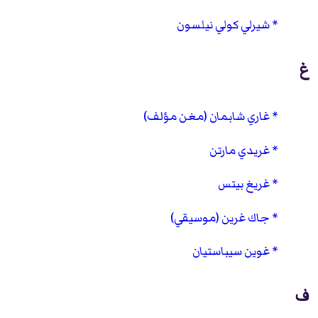
شيرلي كولي نيلسون
غ
غاري شابمان (مغن مؤلف)
غريدي مارتن
غريغ بيتس
جاك غرين (موسيقي)
غوين سيباستيان
ف