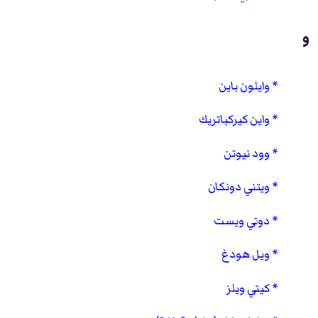
و
وايلون باين
واين كيركباتريك
وود نيوتن
ويتني دونكان
دوتي ويست
ويل هودغ
كيتي ويلز