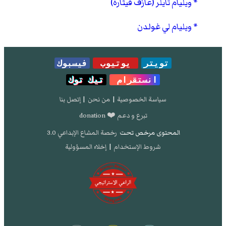
ويليام تايلر (عازف قيثارة)
ويليام لي غولدن
تويتر
يوتيوب
فيسبوك
انستقرام
تيك توك
سياسة الخصوصية
|
من نحن
|
إتصل بنا
تبرع و دعم ❤️ donation
المحتوى مرخص تحت
رخصة المشاع الإبداعي 3.0
شروط الإستخدام
|
إخلاء المسؤولية