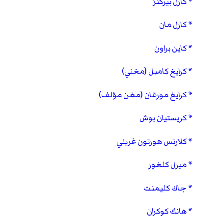
كارل بيركنز
كارل مان
كاين براون
كرايغ كامبل (مغني)
كرايغ مورغان (مغن مؤلف)
كريستيان بوش
كلارنس هورتون غريني
ميرل كلغور
جاك كليمنت
هانك كوكران