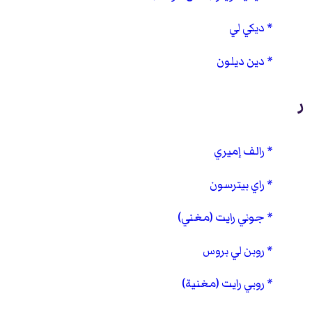
ديكي لي
دين ديلون
ر
رالف إميري
راي بيترسون
جوني رايت (مغني)
روبن لي بروس
روبي رايت (مغنية)