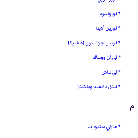
لوروا درم
لورين ألاينا
لويس جونسون (مغنية)
لي آن ووماك
لي نـاش
ليتل دايفيد ويلكينز
م
مارتي ستيوارت