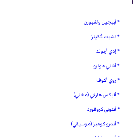
أ
أبيجيل واشبورن
تشيت أتكينز
إدي أرنولد
أشلي مونرو
روي أكوف
أليكس هارفي (مغني)
أنتوني كروفورد
أندرو كومبز (موسيقي)