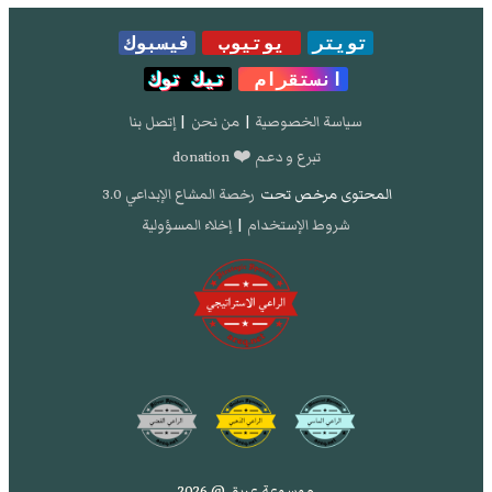
تويتر
يوتيوب
فيسبوك
انستقرام
تيك توك
سياسة الخصوصية
|
من نحن
|
إتصل بنا
تبرع و دعم ❤️ donation
المحتوى مرخص تحت
رخصة المشاع الإبداعي 3.0
شروط الإستخدام
|
إخلاء المسؤولية
موسوعة عريق @ 2026