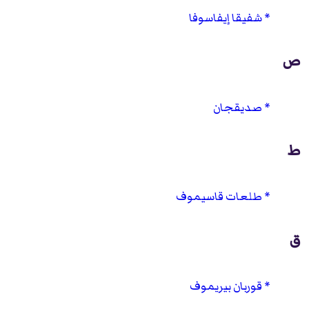
شفيقا إيفاسوفا
ص
صديقجان
ط
طلعات قاسيموف
ق
قوربان بيريموف