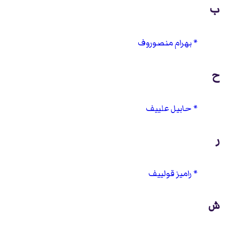
ب
بهرام منصوروف
ح
حابيل علييف
ر
راميز قولييف
ش