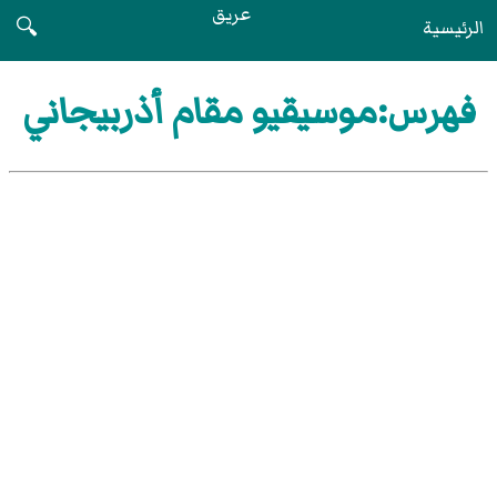
عريق
الرئيسية
🔍
فهرس:موسيقيو مقام أذربيجاني