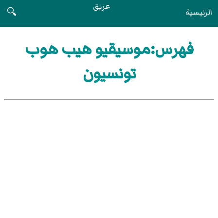
عريق
الرئيسية
🔍
فهرس:موسيقيو هيب هوب
تونسيون