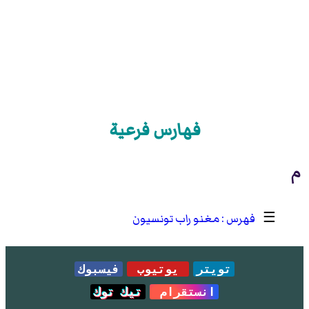
فهارس فرعية
م
☰
مغنو راب تونسيون
تويتر
يوتيوب
فيسبوك
انستقرام
تيك توك