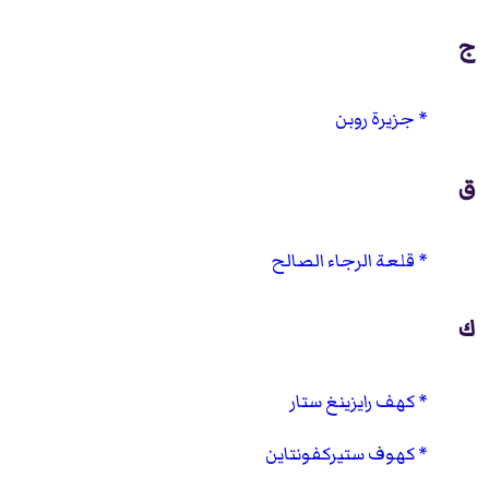
ج
جزيرة روبن
ق
قلعة الرجاء الصالح
ك
كهف رايزينغ ستار
كهوف ستيركفونتاين