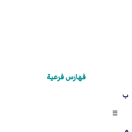
فهارس فرعية
ب
☰
‏
م