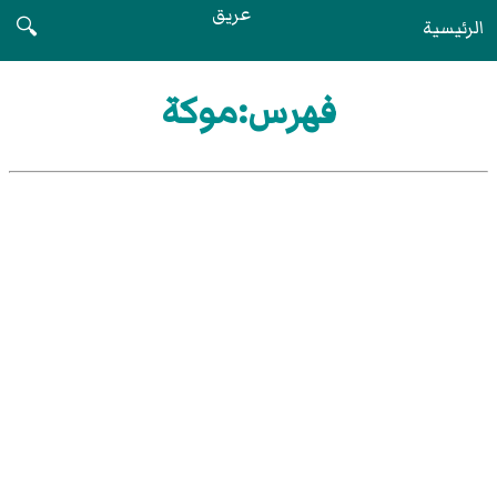
عريق
الرئيسية
🔍
فهرس:موكة