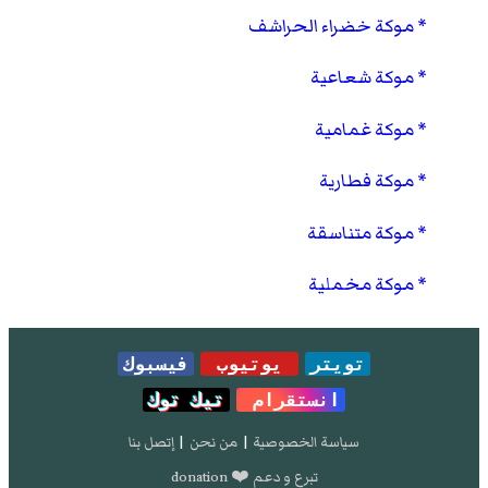
موكة خضراء الحراشف
موكة شعاعية
موكة غمامية
موكة فطارية
موكة متناسقة
موكة مخملية
تويتر
يوتيوب
فيسبوك
انستقرام
تيك توك
سياسة الخصوصية
|
من نحن
|
إتصل بنا
تبرع و دعم ❤️ donation