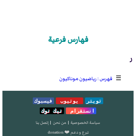
فهارس فرعية
ر
☰
رياضيون موناكيون
تويتر
يوتيوب
فيسبوك
انستقرام
تيك توك
سياسة الخصوصية
|
من نحن
|
إتصل بنا
تبرع و دعم ❤️ donation