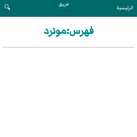
عريق
الرئيسية
🔍
فهرس:مونرد