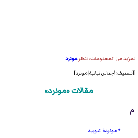
لمزيد من المعلومات، انظر
مونرد
[[تصنيف:أجناس نباتية|مونرد]
مقالات «مونرد»
م
مونردة انبوبية