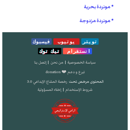
مونردة بحرية
مونردة مزدوجة
تويتر
يوتيوب
فيسبوك
انستقرام
تيك توك
سياسة الخصوصية
|
من نحن
|
إتصل بنا
تبرع و دعم ❤️ donation
المحتوى مرخص تحت
رخصة المشاع الإبداعي 3.0
شروط الإستخدام
|
إخلاء المسؤولية