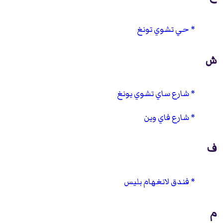
حي تشوي تونغ
ش
شارع ساي تشوي يونغ
شارع فاي وين
ف
فندق لانغهام بليس
م