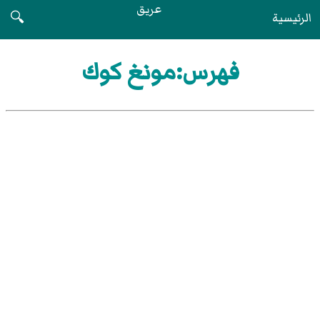
عريق
الرئيسية
🔍
فهرس:مونغ كوك