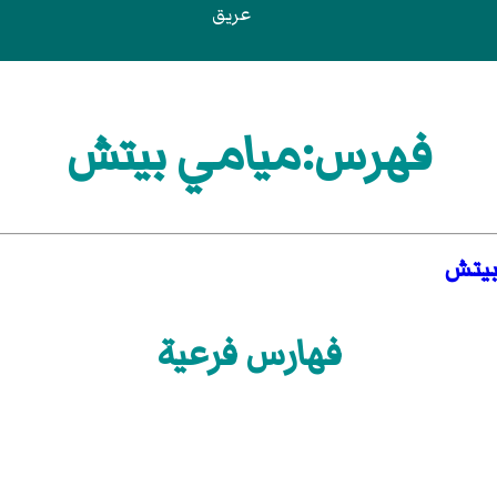
عريق
فهرس:ميامي بيتش
بيتش
فهارس فرعية