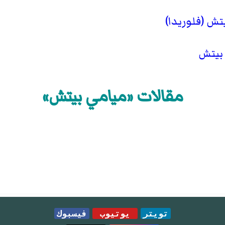
ش (فلوريدا)
بيتش
مقالات «ميامي بيتش»
تويتر
يوتيوب
فيسبوك