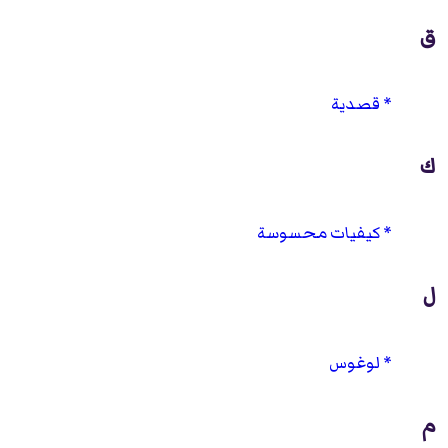
ق
قصدية
ك
كيفيات محسوسة
ل
لوغوس
م