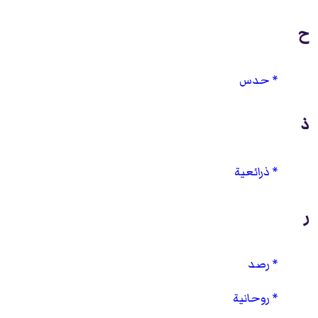
ح
حدس
ذ
ذرائعية
ر
رصد
روحانية