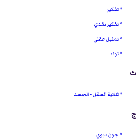
تفكير
تفكير نقدي
تمثيل عقلي
تولد
ث
ثنائية العقل - الجسد
ج
جون ديوي