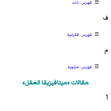
☰
ذات
ف
☰
فكرانية
م
☰
مثنوية
مقالات «ميتافيزيقا العقل»
أ