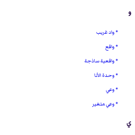
و
واد غريب
واقع
واقعية ساذجة
وحدة الأنا
وعي
وعي متغير
ي