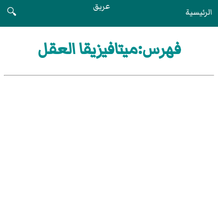
عريق
الرئيسية
🔍
فهرس:ميتافيزيقا العقل