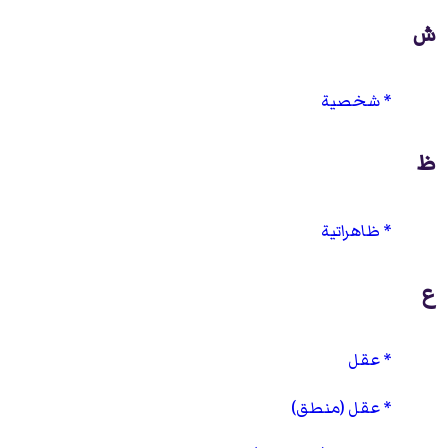
ش
شخصية
ظ
ظاهراتية
ع
عقل
عقل (منطق)