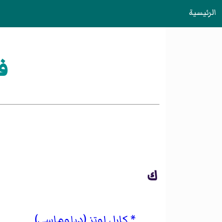
الرئيسية
ف
ك
كارل لوتز (دبلوماسي)