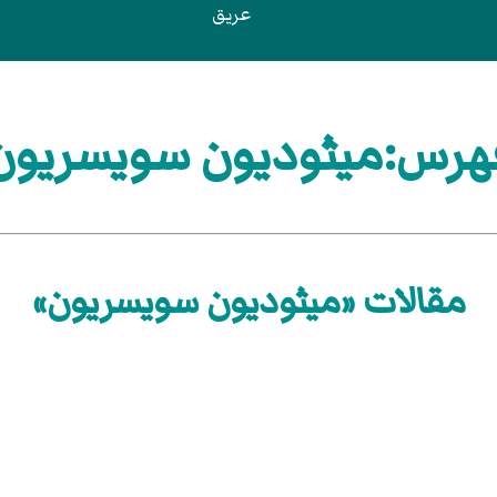
عريق
هرس:ميثوديون سويسريون
مقالات «ميثوديون سويسريون»