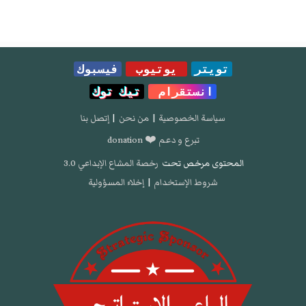
تويتر
يوتيوب
فيسبوك
انستقرام
تيك توك
سياسة الخصوصية
|
من نحن
|
إتصل بنا
تبرع و دعم ❤️ donation
المحتوى مرخص تحت
رخصة المشاع الإبداعي 3.0
شروط الإستخدام
|
إخلاء المسؤولية