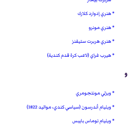
هنري إدوارد كلارك
هنري مونرو
هنري هربرت ستيفنز
هيرب غراي (لاعب كرة قدم كندية)
و
ويزلي مونتجومري
ويليام أندرسون (سياسي كندي، مواليد 1822)
ويليام توماس بايبس