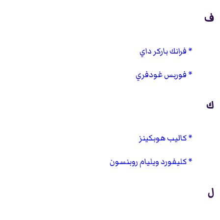
ف
فرانك باركر داي
فوربس غودفري
ك
كاليب هوبكينز
كليفورد ويليام روبنسون
ل