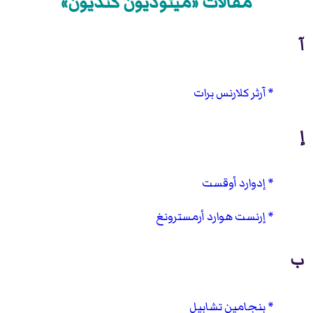
مقالات «ميثوديون كنديون»
آ
آرثر كلارنس برات
إ
إدوارد أوقست
إرنست هوارد أرمسترونغ
ب
بنجامين تشابيل