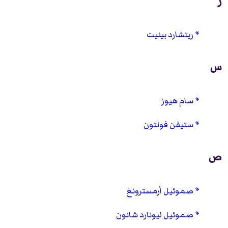
ر
ريتشارد بينيت
س
سام هيوز
ستيفن فولتون
ص
صموئيل أرمسترونغ
صموئيل ليونارد شانون