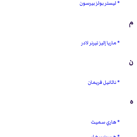
ليستر بولز بيرسون
م
ماريا إليز تيرنر لادر
ن
ناثانيل فريمان
ه
هاري سميث
هربرت بيغار