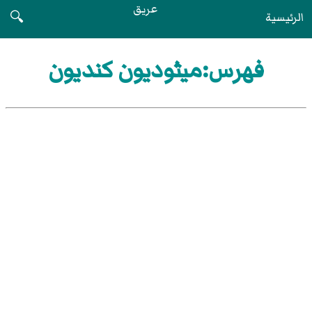
عريق
الرئيسية
🔍
فهرس:ميثوديون كنديون