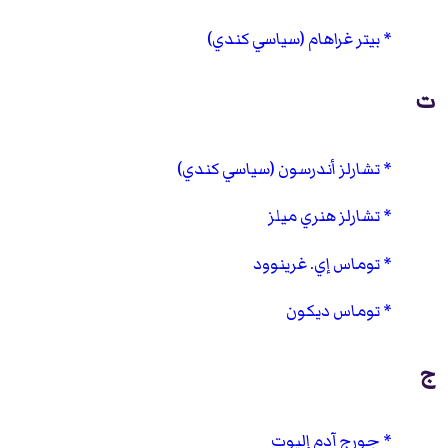
بيتر غراهام (سياسي كندي)
ت
تشارلز أندرسون (سياسي كندي)
تشارلز هنري ميلز
توماس إي. غرينوود
توماس ديكون
ج
جورج آدم إليوت