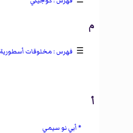
☰
كوجيكي
م
☰
مخلوقات أسطورية يا
أ
أبي نو سيمي