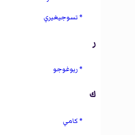
تسوجيغيري
ر
ريوغوجو
ك
كامي