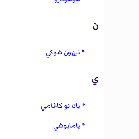
ن
نيهون شوكي
ي
ياتا نو كاغامي
يامابوشي