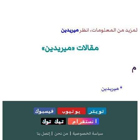
لمزيد من المعلومات، انظر
ميريدين
مقالات «ميريدين»
م
ميريدين
تويتر
يوتيوب
فيسبوك
انستقرام
تيك توك
سياسة الخصوصية
|
من نحن
|
إتصل بنا