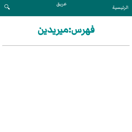
عريق
الرئيسية
🔍
فهرس:ميريدين