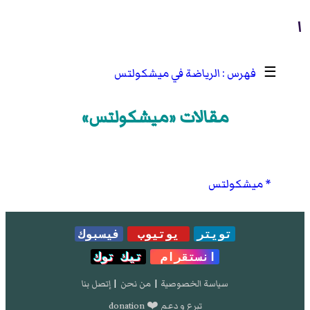
ا
☰
الرياضة في ميشكولتس
مقالات «ميشكولتس»
ميشكولتس
تويتر
يوتيوب
فيسبوك
انستقرام
تيك توك
سياسة الخصوصية
|
من نحن
|
إتصل بنا
تبرع و دعم ❤️ donation