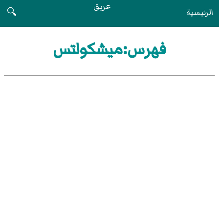
عريق
الرئيسية
🔍
فهرس:ميشكولتس