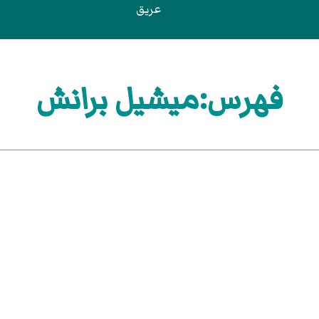
عريق
فهرس:ميشيل برانش