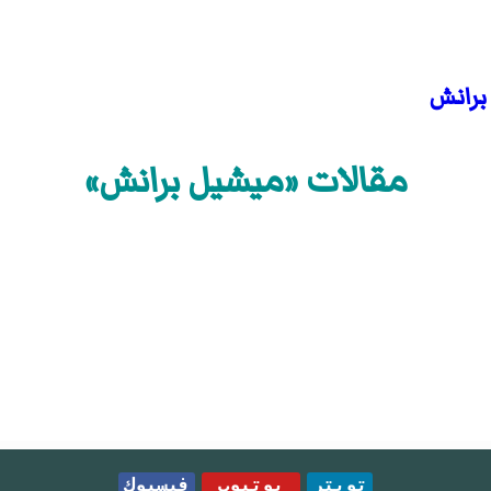
برانش
مقالات «ميشيل برانش»
تويتر
يوتيوب
فيسبوك