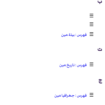
ب
☰
☰
‏
☰
بيئة مين
ت
☰
تاريخ مين
ج
☰
جغرافيا مين