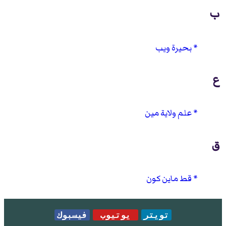
ب
بحيرة ويب
ع
علم ولاية مين
ق
قط ماين كون
تويتر
يوتيوب
فيسبوك