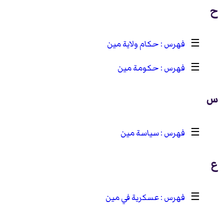
ح
☰
حكام ولاية مين
☰
حكومة مين
س
☰
سياسة مين
ع
☰
عسكرية في مين