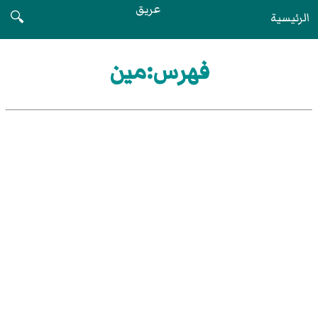
عريق
الرئيسية
🔍
فهرس:مين