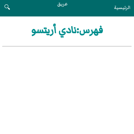
عريق
الرئيسية
🔍
فهرس:نادي أريتسو