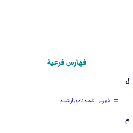
فهارس فرعية
ل
☰
لاعبو نادي أريتسو
م