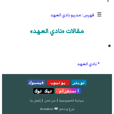
☰
مدربو نادي العهد
مقالات «نادي العهد»
*
نادي العهد
تويتر
يوتيوب
فيسبوك
انستقرام
تيك توك
سياسة الخصوصية
|
من نحن
|
إتصل بنا
تبرع و دعم ❤️ donation