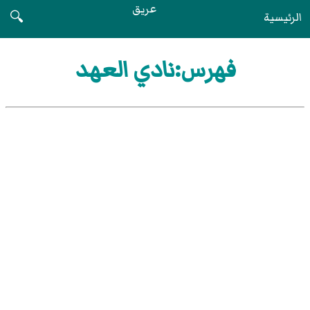
عريق
الرئيسية
🔍
فهرس:نادي العهد