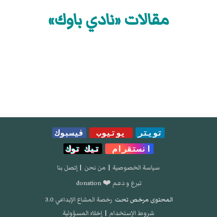
مقالات «نادي باوك»
تويتر
يوتيوب
فيسبوك
انستقرام
تيك توك
سياسة الخصوصية
|
من نحن
|
إتصل بنا
تبرع و دعم ❤️ donation
المحتوى مرخص تحت
رخصة المشاع الإبداعي 3.0
شروط الإستخدام
|
إخلاء المسؤولية