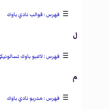
☰
قوالب نادي باوك
ل
☰
لاعبو باوك تسالونيك
م
☰
مدربو نادي باوك