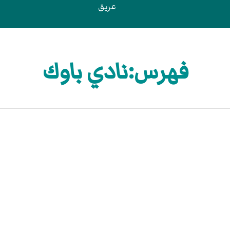
عريق
فهرس:نادي باوك