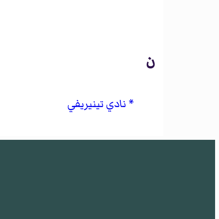
ن
نادي تينيريفي