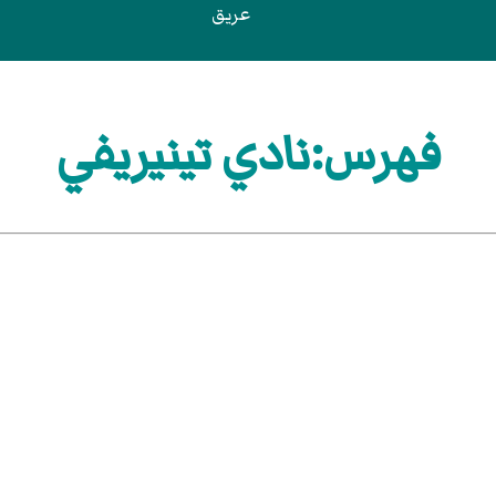
عريق
فهرس:نادي تينيريفي