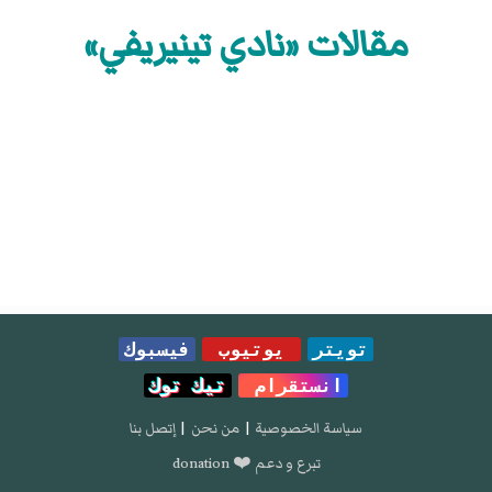
مقالات «نادي تينيريفي»
تويتر
يوتيوب
فيسبوك
انستقرام
تيك توك
سياسة الخصوصية
|
من نحن
|
إتصل بنا
تبرع و دعم ❤️ donation