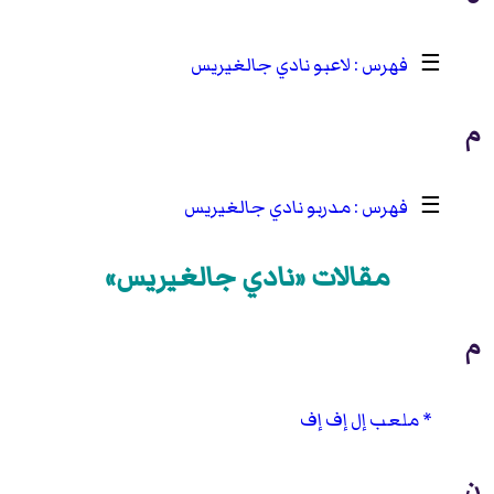
☰
لاعبو نادي جالغيريس
م
☰
مدربو نادي جالغيريس
مقالات «نادي جالغيريس»
م
ملعب إل إف إف
ن