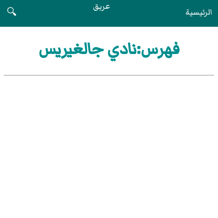
عريق
الرئيسية
🔍
فهرس:نادي جالغيريس