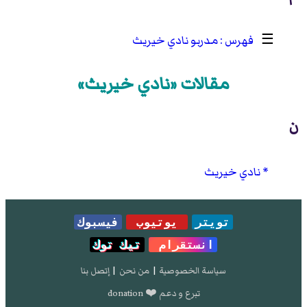
☰
مدربو نادي خيريث
مقالات «نادي خيريث»
ن
نادي خيريث
تويتر
يوتيوب
فيسبوك
انستقرام
تيك توك
سياسة الخصوصية
|
من نحن
|
إتصل بنا
تبرع و دعم ❤️ donation