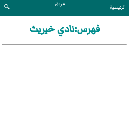
عريق
الرئيسية
🔍
فهرس:نادي خيريث