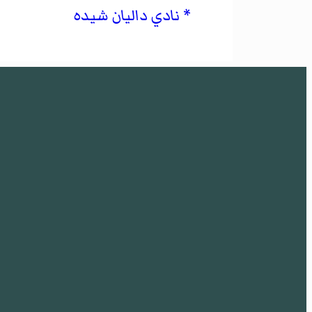
نادي داليان شيده