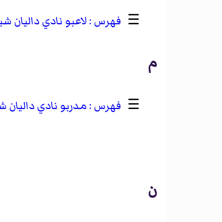
☰
لاعبو نادي داليان شي
م
☰
مدربو نادي داليان ش
ن