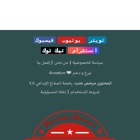
تويتر
يوتيوب
فيسبوك
انستقرام
تيك توك
سياسة الخصوصية
|
من نحن
|
إتصل بنا
تبرع و دعم ❤️ donation
المحتوى مرخص تحت
رخصة المشاع الإبداعي 3.0
شروط الإستخدام
|
إخلاء المسؤولية