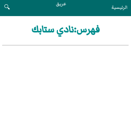
عريق
الرئيسية
🔍
فهرس:نادي ستابك