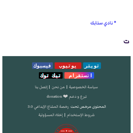
نادي ستابك
ت
تويتر
يوتيوب
فيسبوك
انستقرام
تيك توك
سياسة الخصوصية
|
من نحن
|
إتصل بنا
تبرع و دعم ❤️ donation
المحتوى مرخص تحت
رخصة المشاع الإبداعي 3.0
شروط الإستخدام
|
إخلاء المسؤولية