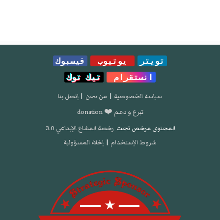
تويتر
يوتيوب
فيسبوك
انستقرام
تيك توك
سياسة الخصوصية
|
من نحن
|
إتصل بنا
تبرع و دعم ❤️ donation
المحتوى مرخص تحت
رخصة المشاع الإبداعي 3.0
شروط الإستخدام
|
إخلاء المسؤولية