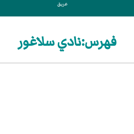
عريق
فهرس:نادي سلاغور