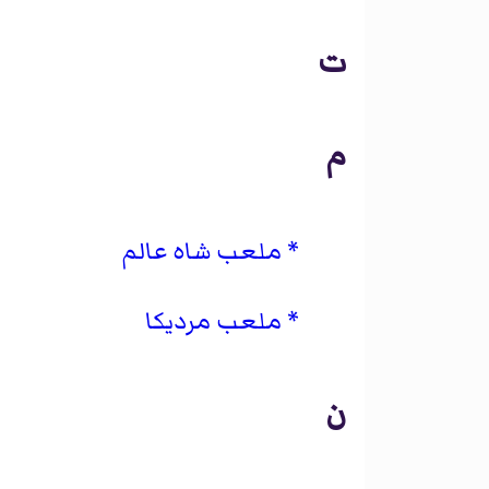
ت
م
ملعب شاه عالم
ملعب مرديكا
ن