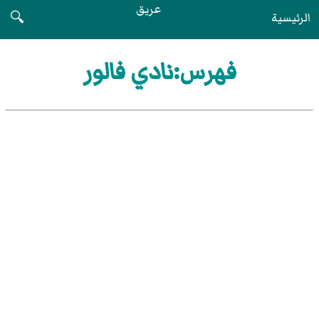
عريق
الرئيسية
🔍
فهرس:نادي فالور