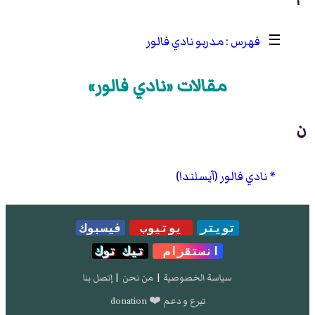
☰
مدربو نادي فالور
مقالات «نادي فالور»
ن
نادي فالور (آيسلندا)
تويتر
يوتيوب
فيسبوك
انستقرام
تيك توك
سياسة الخصوصية
|
من نحن
|
إتصل بنا
تبرع و دعم ❤️ donation