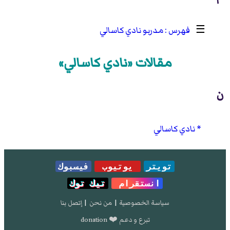
☰
مدربو نادي كاسالي
مقالات «نادي كاسالي»
ن
نادي كاسالي
تويتر
يوتيوب
فيسبوك
انستقرام
تيك توك
سياسة الخصوصية
|
من نحن
|
إتصل بنا
تبرع و دعم ❤️ donation