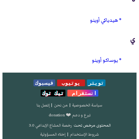
هيدياكي أوينو
ي
يوساكو أوينو
تويتر
يوتيوب
فيسبوك
انستقرام
تيك توك
سياسة الخصوصية
|
من نحن
|
إتصل بنا
تبرع و دعم ❤️ donation
المحتوى مرخص تحت
رخصة المشاع الإبداعي 3.0
شروط الإستخدام
|
إخلاء المسؤولية