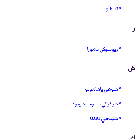
تييغو
ر
ريوسوكي تامورا
ش
شوهي ياماموتو
شيقيكي تسوجيموتوه
شينجي تاناكا
ك