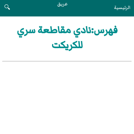
عريق
الرئيسية
🔍
فهرس:نادي مقاطعة سري
للكريكت