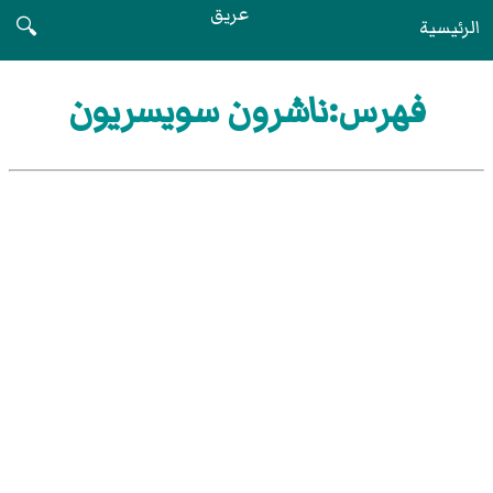
عريق
الرئيسية
🔍
فهرس:ناشرون سويسريون