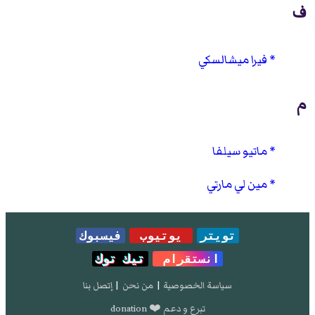
ف
فيرا ميشالسكي
م
ماتيو سيلفا
مين لي مارتي
تويتر
يوتيوب
فيسبوك
انستقرام
تيك توك
سياسة الخصوصية
|
من نحن
|
إتصل بنا
تبرع و دعم ❤️ donation