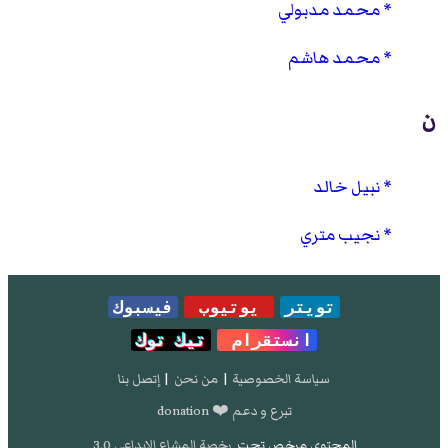
محمد مدبولي
محمد هاشم
ن
نبيل خالد
نجيب متري
تويتر
يوتيوب
فيسبوك
انستقرام
تيك توك
سياسة الخصوصية
|
من نحن
|
إتصل بنا
تبرع و دعم ❤️ donation
المحتوى مرخص تحت
رخصة المشاع الإبداعي 3.0