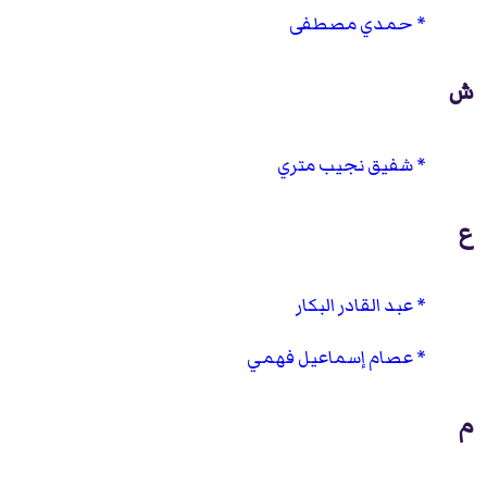
حمدي مصطفى
ش
شفيق نجيب متري
ع
عبد القادر البكار
عصام إسماعيل فهمي
م