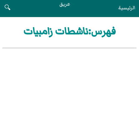
عريق
الرئيسية
🔍
فهرس:ناشطات زامبيات