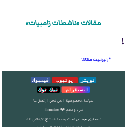
مقالات «ناشطات زامبيات»
إ
إليزابيث ماتاكا
تويتر
يوتيوب
فيسبوك
انستقرام
تيك توك
سياسة الخصوصية
|
من نحن
|
إتصل بنا
تبرع و دعم ❤️ donation
المحتوى مرخص تحت
رخصة المشاع الإبداعي 3.0