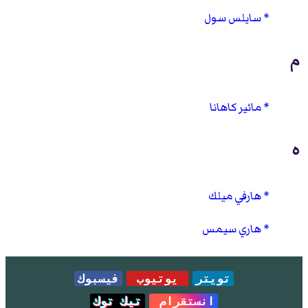
سايلس سول
م
مائير كاهانا
ه
هارفي ميلك
هاري سيمس
تويتر
يوتيوب
فيسبوك
انستقرام
تيك توك