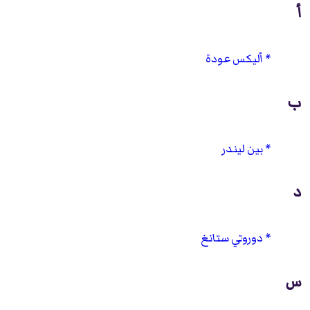
أ
أليكس عودة
ب
بين ليندر
د
دوروتي ستانغ
س