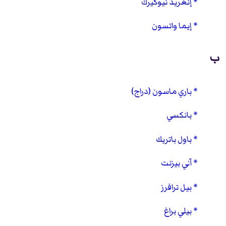
إنغريد نيوكيرك
إيما واتسون
ب
باري ماسون (دراج)
بانكسي
باول باتريك
آني بيزنت
بيل ترافرز
بيلي براغ