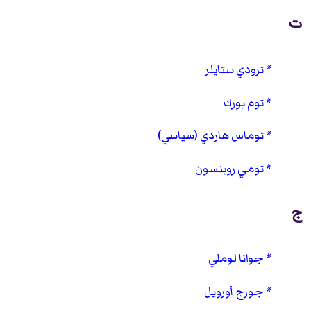
ت
ترودي ستايلر
توم يورك
توماس هاردي (سياسي)
تومي روبنسون
ج
جوانا لوملي
جورج أورويل