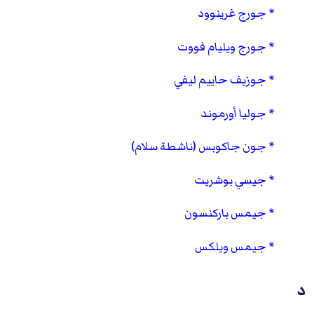
جورج غرينوود
جورج ويليام فووت
جوزيف حاييم ليفي
جوليا أورموند
جون جاكوبس (ناشطة سلام)
جيسي بوشريت
جيمس باركنسون
جيمس ويلكس
د