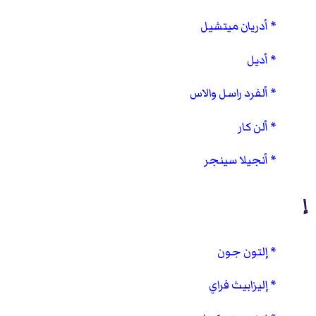
أدريان ميتشيل
أديل
ألفرد راسل والاس
ألن كار
أنجيلا سينجر
إ
إلتون جون
إليزابيث فراي