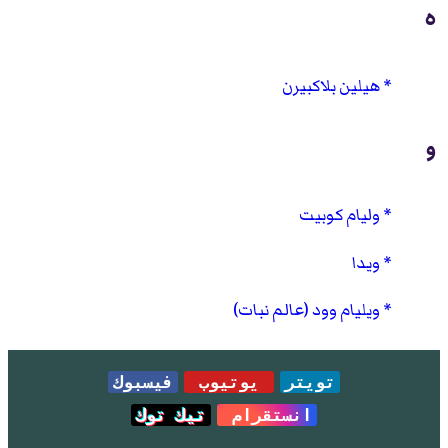
ه
هيلين بلاكبيرن
و
وليام كوبيت
ويدا
ويليام وود (عالم نبات)
تويتر
يوتيوب
فيسبوك
انستقرام
تيك توك