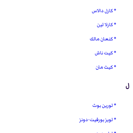
كارل دالاس
كارلا لين
كنعان مالك
كيت ناش
كيث مان
ل
لورين بوث
لويز بورفيت-دونز