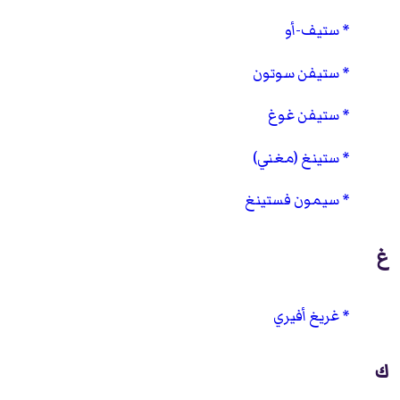
ستيف-أو
ستيفن سوتون
ستيفن غوغ
ستينغ (مغني)
سيمون فستينغ
غ
غريغ أفيري
ك