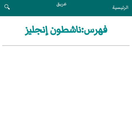
عريق
الرئيسية
🔍
فهرس:ناشطون إنجليز