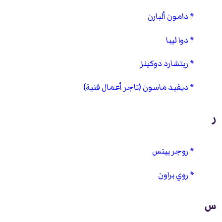
دامون ألبارن
دوا ليبا
ريتشارد دوكينز
ديفيد ماسون (تاجر أعمال فنية)
ر
روجر ييتس
روي براون
س