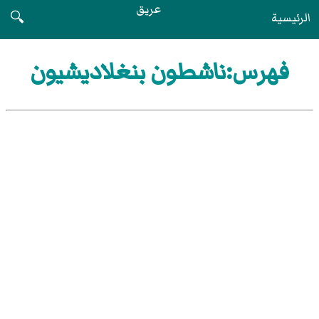
عريق
الرئيسية
🔍
فهرس:ناشطون بنغلاديشيون