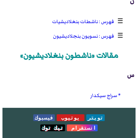
ن
☰
ناشطات بنغلاديشيات
☰
نسويون بنجلاديشيون
مقالات «ناشطون بنغلاديشيون»
س
سراج سيكدار
تويتر
يوتيوب
فيسبوك
انستقرام
تيك توك