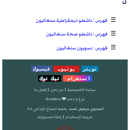
ن
☰
ناشطو ديمقراطية سنغاليون
☰
ناشطو صحة سنغاليون
☰
نسويون سنغاليون
تويتر
يوتيوب
فيسبوك
انستقرام
تيك توك
سياسة الخصوصية
|
من نحن
|
إتصل بنا
تبرع و دعم ❤️ donation
المحتوى مرخص تحت
رخصة المشاع الإبداعي 3.0
شروط الإستخدام
|
إخلاء المسؤولية