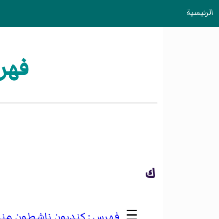
الرئيسية
فهر
ك
☰
كنديون ناشطون منا