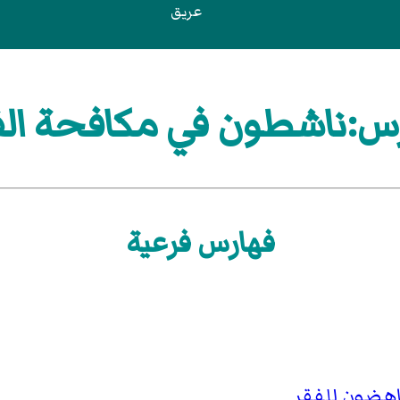
عريق
س:ناشطون في مكافحة الف
فهارس فرعية
هضون للفقر