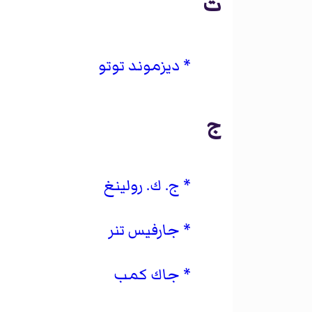
ت
ديزموند توتو
ج
ج. ك. رولينغ
جارفيس تنر
جاك كمب