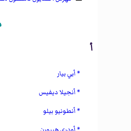
م
أ
أبي بيار
أنجيلا ديفيس
أنطونيو بيلو
أودري هيبورن