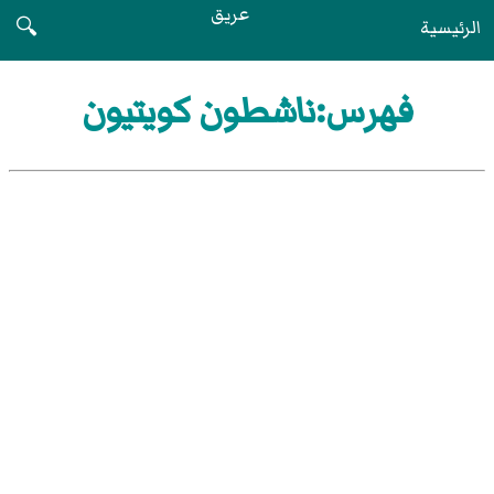
عريق
الرئيسية
🔍
فهرس:ناشطون كويتيون