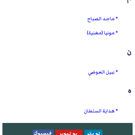
ماجد الصباح
مونيا (مغنية)
ن
نبيل العوضي
ه
هداية السلطان
تويتر
يوتيوب
فيسبوك