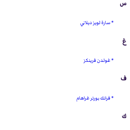
س
سارة لويز ديلاني
غ
غولدن فرينكز
ف
فرانك بورتر غراهام
ك