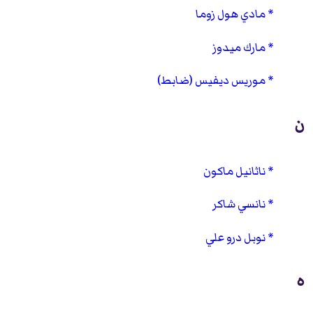
مادي هول زوما
مارك ميدوز
موريس ديفيس (ضابط)
ن
ناثانيل ماكون
نانسي شاكر
نوبل درو علي
ه