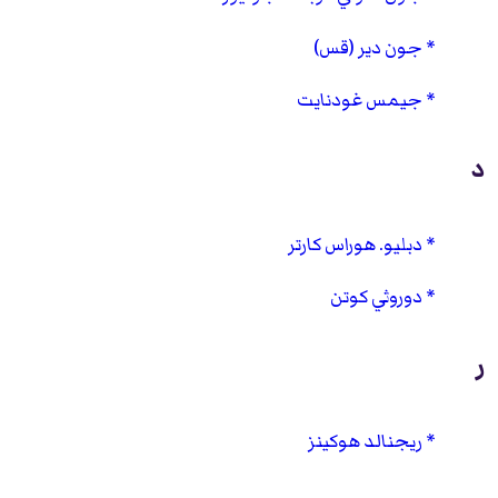
جون دير (قس)
جيمس غودنايت
د
دبليو. هوراس كارتر
دوروثي كوتن
ر
ريجنالد هوكينز