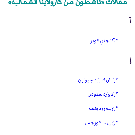
مقالات «ناشطون من كارولاينا الشمالية»
آ
آنا جاي كوبر
إ
إتش ك. إيدجيرتون
إدوارد سنودن
إريك رودولف
إيرل سكورجس