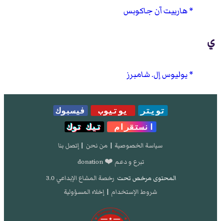
هارييت آن جاكوبس
ي
يوليوس إل. شامبرز
تويتر
يوتيوب
فيسبوك
انستقرام
تيك توك
سياسة الخصوصية
|
من نحن
|
إتصل بنا
تبرع و دعم ❤️ donation
المحتوى مرخص تحت
رخصة المشاع الإبداعي 3.0
شروط الإستخدام
|
إخلاء المسؤولية