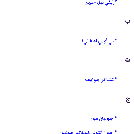
إيفي نيل جونز
ب
بي أو بي (مغني)
ت
تشارلز جوزيف
ج
جوليان مور
جون أنتوني كوبلاند جونيور