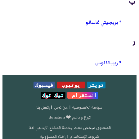
ب
بريجيتي فاسالو
ر
ريبيكا لوس
تويتر
يوتيوب
فيسبوك
انستقرام
تيك توك
سياسة الخصوصية
|
من نحن
|
إتصل بنا
تبرع و دعم ❤️ donation
المحتوى مرخص تحت
رخصة المشاع الإبداعي 3.0
شروط الإستخدام
|
إخلاء المسؤولية