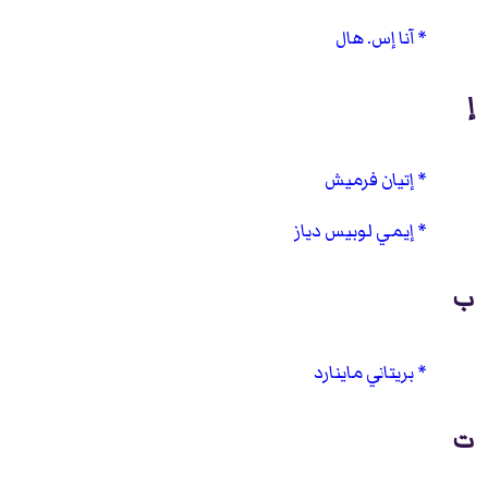
آنا إس. هال
إ
إتيان فرميش
إيمي لوبيس دياز
ب
بريتاني ماينارد
ت