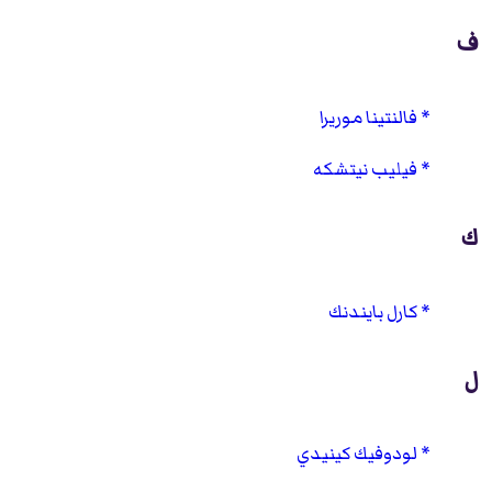
ف
فالنتينا موريرا
فيليب نيتشكه
ك
كارل بايندنك
ل
لودوفيك كينيدي