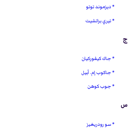
ديزموند توتو
تيري براتشيت
ج
جاك كيفوركيان
جاكوب إم. أبيل
جوب كوهن
س
سو رودريغيز