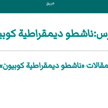
عريق
س:ناشطو ديمقراطية كوبي
قالات «ناشطو ديمقراطية كوبيون»