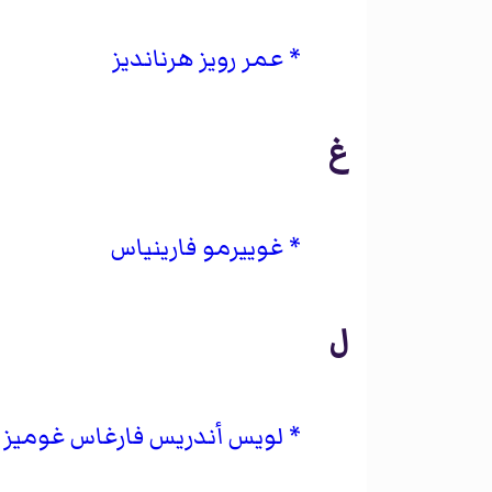
عمر رويز هرنانديز
غ
غوييرمو فارينياس
ل
لويس أندريس فارغاس غوميز