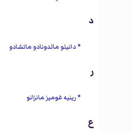
د
دانيلو مالدونادو ماتشادو
ر
رينيه غوميز مانزانو
ع