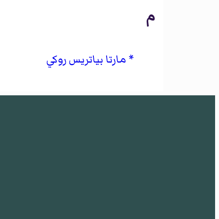
م
مارتا بياتريس روكي