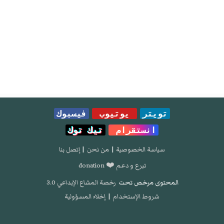
تويتر
يوتيوب
فيسبوك
انستقرام
تيك توك
سياسة الخصوصية
|
من نحن
|
إتصل بنا
تبرع و دعم ❤️ donation
المحتوى مرخص تحت
رخصة المشاع الإبداعي 3.0
شروط الإستخدام
|
إخلاء المسؤولية