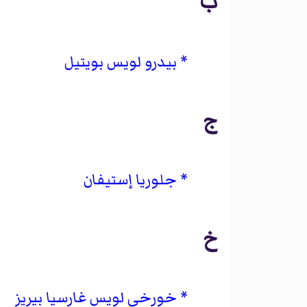
ب
بيدرو لويس بويتيل
ج
جلوريا إستيفان
خ
خورخي لويس غارسيا بيريز