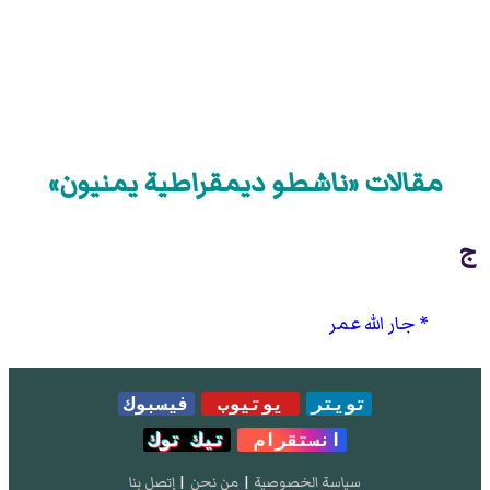
مقالات «ناشطو ديمقراطية يمنيون»
ج
جار الله عمر
تويتر
يوتيوب
فيسبوك
انستقرام
تيك توك
سياسة الخصوصية
|
من نحن
|
إتصل بنا