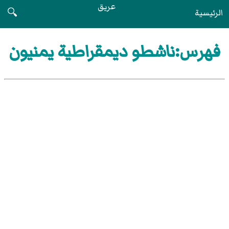
عريق
الرئيسية
🔍
فهرس:ناشطو ديمقراطية يمنيون