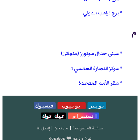
برج ترامب الدولي
م
مبنى جنرال موتورز (منهاتن)
مركز التجارة العالمي 4
مقر الأمم المتحدة
تويتر
يوتيوب
فيسبوك
انستقرام
تيك توك
سياسة الخصوصية
|
من نحن
|
إتصل بنا
تبرع و دعم ❤️ donation