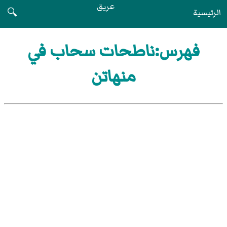
عريق
الرئيسية
🔍
فهرس:ناطحات سحاب في
منهاتن