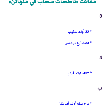
مقالات «ناطحات سحاب في منهاتن»
3
32 أولد سليب
33 شارع توماس
4
432 بارك افينو
ب
برج بنك أوف أمريكا