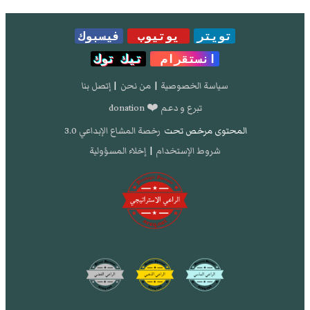
تويتر
يوتيوب
فيسبوك
انستقرام
تيك توك
سياسة الخصوصية
|
من نحن
|
إتصل بنا
تبرع و دعم ❤️ donation
المحتوى مرخص تحت
رخصة المشاع الإبداعي 3.0
شروط الإستخدام
|
إخلاء المسؤولية