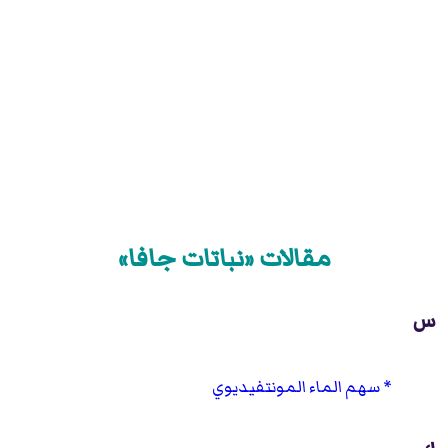
مقالات «نباتات جافا»
س
سهم الماء المونتفيديوي