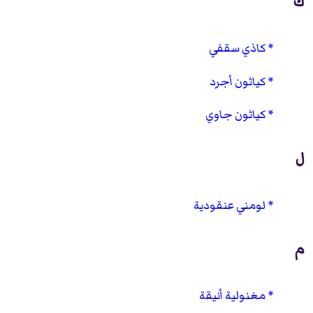
ك
كاذي سقفي
كياثون أجرد
كياثون جاوي
ل
لومني عنقودية
م
مغنولية أنيقة