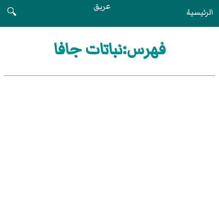
عريق
الرئيسية
🔍
فهرس:نباتات جافا